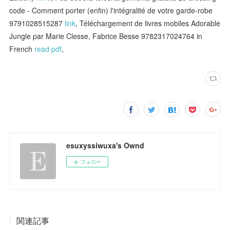
code - Comment porter (enfin) l'intégralité de votre garde-robe
9791028515287
link
, Téléchargement de livres mobiles Adorable
Jungle par Marie Clesse, Fabrice Besse 9782317024764 in
French
read pdf
,
esuxyssiwuxa's Ownd
フォロー
関連記事