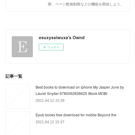
限、ページ数無制限などの機能を開放しよう。
esuxyssiwuxa's Ownd
フォロー
記事一覧
Best books to download on iphone My Jasper June by
Laurel Snyder 9780062836625 iBook MOBI
2021.04.12 15:39
Epub books free download for mobile Beyond the
2021.04.12 15:37