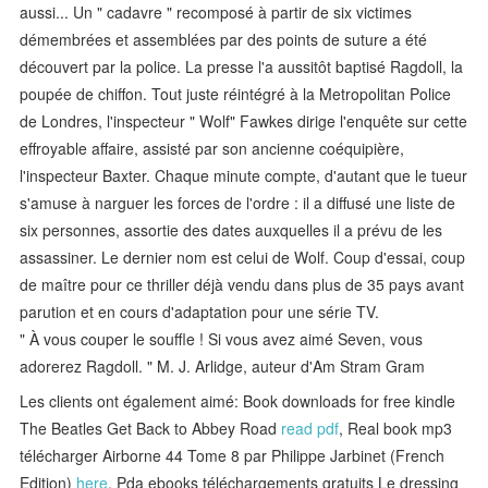
aussi... Un " cadavre " recomposé à partir de six victimes
démembrées et assemblées par des points de suture a été
découvert par la police. La presse l'a aussitôt baptisé Ragdoll, la
poupée de chiffon. Tout juste réintégré à la Metropolitan Police
de Londres, l'inspecteur " Wolf" Fawkes dirige l'enquête sur cette
effroyable affaire, assisté par son ancienne coéquipière,
l'inspecteur Baxter. Chaque minute compte, d'autant que le tueur
s'amuse à narguer les forces de l'ordre : il a diffusé une liste de
six personnes, assortie des dates auxquelles il a prévu de les
assassiner. Le dernier nom est celui de Wolf. Coup d'essai, coup
de maître pour ce thriller déjà vendu dans plus de 35 pays avant
parution et en cours d'adaptation pour une série TV.
" À vous couper le souffle ! Si vous avez aimé Seven, vous
adorerez Ragdoll. " M. J. Arlidge, auteur d'Am Stram Gram
Les clients ont également aimé: Book downloads for free kindle
The Beatles Get Back to Abbey Road
read pdf
, Real book mp3
télécharger Airborne 44 Tome 8 par Philippe Jarbinet (French
Edition)
here
, Pda ebooks téléchargements gratuits Le dressing