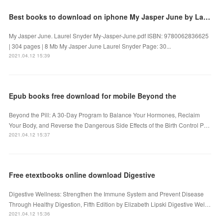
Best books to download on iphone My Jasper June by Laurel Snyder 9780062836625 iBook MOBI
My Jasper June. Laurel Snyder My-Jasper-June.pdf ISBN: 9780062836625
| 304 pages | 8 Mb My Jasper June Laurel Snyder Page: 30...
2021.04.12 15:39
Epub books free download for mobile Beyond the
Beyond the Pill: A 30-Day Program to Balance Your Hormones, Reclaim
Your Body, and Reverse the Dangerous Side Effects of the Birth Control P…
2021.04.12 15:37
Free etextbooks online download Digestive
Digestive Wellness: Strengthen the Immune System and Prevent Disease
Through Healthy Digestion, Fifth Edition by Elizabeth Lipski Digestive Wel…
2021.04.12 15:36